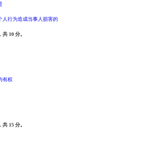
是
个人行为造成当事人损害的
共 10 分。
均有权
共 15 分。