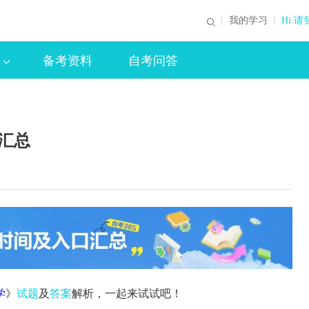
我的学习
Hi 请
备考资料
自考问答
案汇总
学
》
试题
及
答案
解析，一起来试试吧！