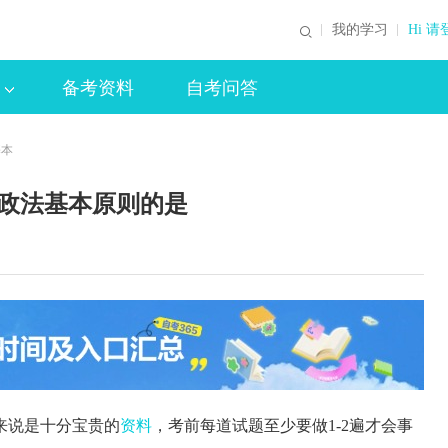
我的学习
Hi 请
备考资料
自考问答
基本
行政法基本原则的是
来说是十分宝贵的
资料
，考前每道试题至少要做1-2遍才会事