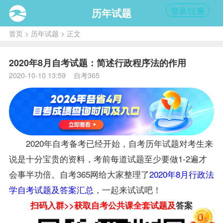
登录/注册
历年试题
首页
>
历年试题
> 正文
2020年8月自考试题：简述行政程序法的作用
2020-10-10 13:59 自考365
2020年自考
备考
已经开始，自考历年试题对考生来
说是十分宝贵的
资料
，考前每道试题至少要做1-2遍才
会事半功倍。自考365网给大家整理了
2020年8月行政法
学自考试题及答案汇总
，一起来试试吧！
扫码入群>>获取自考
公共课
全套试题及
答案