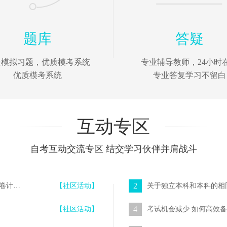
题库
答疑
量模拟习题，优质模考系统
专业辅导教师，24小时
优质模考系统
专业答复学习不留白
互动专区
自考互动交流专区 结交学习伙伴并肩战斗
2
“每日一练”在线测试系统新增【模拟考试】功能 随机组卷计时答题
【社区活动】
关于独立本科和本科的相
4
【社区活动】
考试机会减少 如何高效