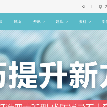
课
试听
资讯
题库
资料
学