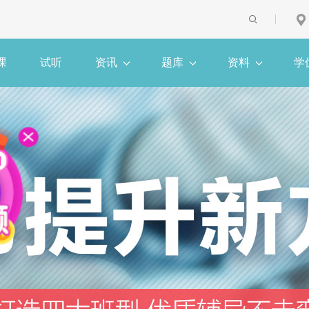
课
试听
资讯
题库
资料
学