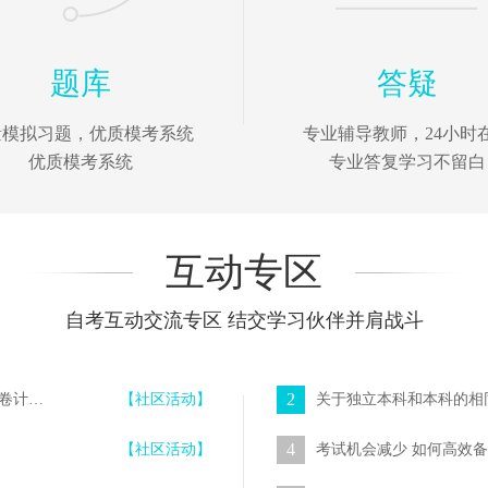
题库
答疑
量模拟习题，优质模考系统
专业辅导教师，24小时
优质模考系统
专业答复学习不留白
互动专区
自考互动交流专区 结交学习伙伴并肩战斗
2
“每日一练”在线测试系统新增【模拟考试】功能 随机组卷计时答题
【社区活动】
关于独立本科和本科的相
4
【社区活动】
考试机会减少 如何高效