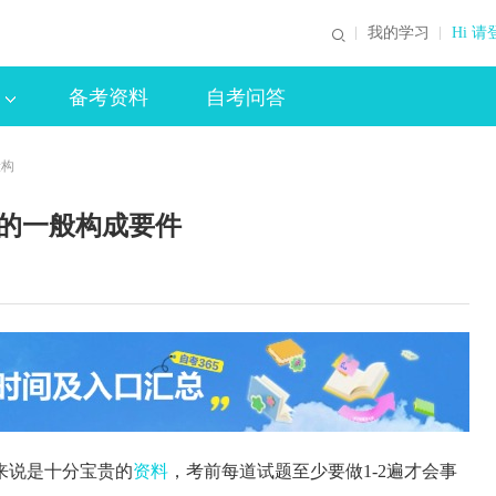
我的学习
Hi 请
备考资料
自考问答
般构
任的一般构成要件
来说是十分宝贵的
资料
，考前每道试题至少要做1-2遍才会事