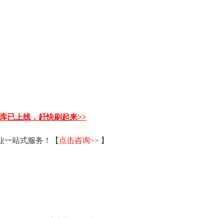
题库已上线，赶快刷起来>>
毕业一站式服务！【
点击咨询>>
】