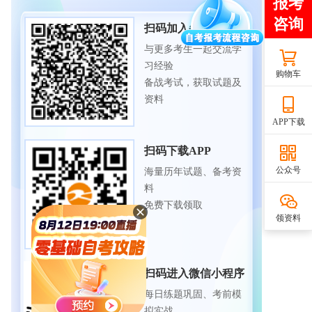
扫码加入备考交流群
与更多考生一起交流学
习经验
购物车
备战考试，获取试题及
资料
APP下载
扫码下载APP
公众号
海量历年试题、备考资
料
免费下载领取
领资料
扫码进入微信小程序
每日练题巩固、考前模
拟实战