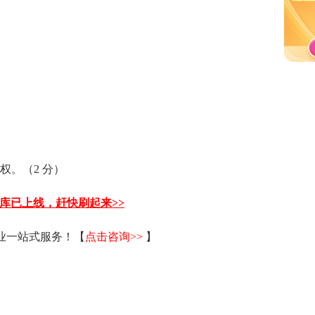
权。（2 分）
题库已上线，赶快刷起来>>
毕业一站式服务！【
点击咨询>>
】