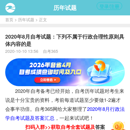
登录/注册
历年试题
首页
>
历年试题
> 正文
2020年8月自考试题：下列不属于行政合理性原则具
体内容的是
2020-10-10 13:56 自考365
2020年自考
备考
已经开始，自考历年
试题
对考生来
说是十分宝贵的资料，考前每道试题至少要做1-2遍才
会事半功倍。自考365网给大家整理了
2020年8月行政法
学自考试题及答案汇总
，一起来试试吧！
扫码入群>>获取自考全套试题及
答案