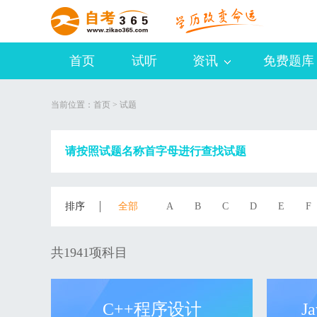
首页
试听
资讯
免费题库
当前位置：
首页
>
试题
请按照试题名称首字母进行查找试题
排序
全部
A
B
C
D
E
F
共1941项科目
C++程序设计
J