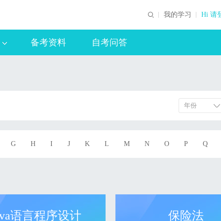
我的学习
Hi 请
备考资料
自考问答
G
H
I
J
K
L
M
N
O
P
Q
ava语言程序设计
保险法