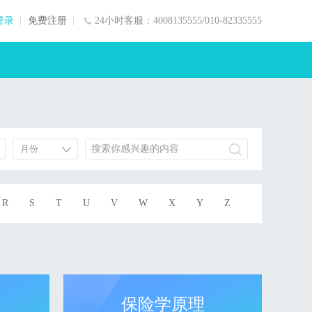
登录
免费注册
24小时客服：4008135555/010-82335555
R
S
T
U
V
W
X
Y
Z
保险学原理