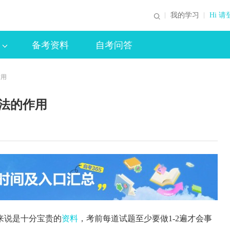
我的学习
Hi 请
备考资料
自考问答
作用
序法的作用
来说是十分宝贵的
资料
，考前每道试题至少要做1-2遍才会事