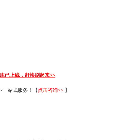
题库已上线，赶快刷起来>>
毕业一站式服务！【
点击咨询>>
】