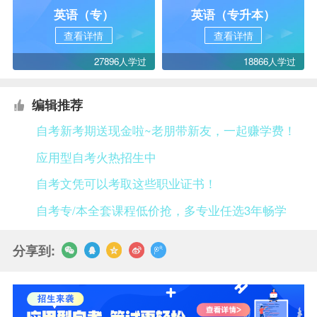
英语（专）
英语（专升本）
查看详情
查看详情
27896人学过
18866人学过
编辑推荐
自考新考期送现金啦~老朋带新友，一起赚学费！
应用型自考火热招生中
自考文凭可以考取这些职业证书！
自考专/本全套课程低价抢，多专业任选3年畅学
分享到: