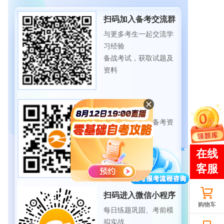
扫码加入备考交流群
与更多考生一起交流学
习经验
备战考试，获取试题及
资料
扫码下载APP
海量历年试题、备考资
料
免费下载领取
扫码进入微信小程序
购物车
每日练题巩固、考前模
拟实战