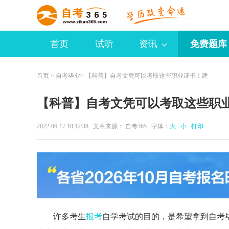
首页
试听
资讯
免费题库
首页
>
自考毕业
> 【科普】自考文凭可以考取这些职业证书！建
【科普】自考文凭可以考取这些职
2022-06-17 10:12:38 文章来源：
自考365
字体：
大
小
打印
许多考生
报考
自学考试的目的，是希望拿到自考