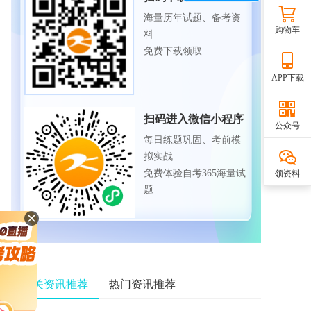
海量历年试题、备考资
购物车
料
免费下载领取
APP下载
扫码进入微信小程序
公众号
每日练题巩固、考前模
拟实战
免费体验自考365海量试
领资料
题
相关资讯推荐
热门资讯推荐