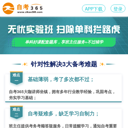
APP下载
登录
单科好课配套题库，享班主任服务+不过续学
针对性解决3大备考难题
难点
基础薄弱，考了多次都不过；
一
自考365大咖讲师坐镇，拥有多年行业教学经验，巩固考点，
夯实学习基础；
难点
自考疑难多，缺乏学习自制力；
二
班主任提供考务考籍答疑服务，日常提醒学习，通知自考重要