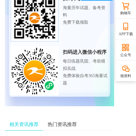
海量历年试题、备考资
购物车
料
免费下载领取
APP下载
扫码进入微信小程序
公众号
每日练题巩固、考前模
拟实战
免费体验自考365海量试
领资料
题
相关资讯推荐
热门资讯推荐