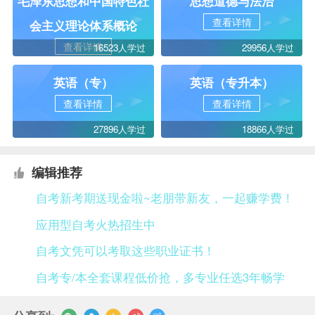
毛泽东思想和中国特色社
思想道德与法治
查看详情
会主义理论体系概论
查看详情
16523人学过
29956人学过
英语（专）
英语（专升本）
查看详情
查看详情
27896人学过
18866人学过
编辑推荐
自考新考期送现金啦~老朋带新友，一起赚学费！
应用型自考火热招生中
自考文凭可以考取这些职业证书！
自考专/本全套课程低价抢，多专业任选3年畅学