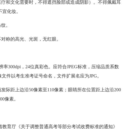
医疗和文化需要时，不得遮挡脸部或造成阴影）。不得佩戴耳
不宜化妆。
条纹。
不对称的高光、光斑，无红眼。
辨率300dpi，24位真彩色。应符合JPEG标准，压缩品质系数
图像文件以考生准考证号命名，文件扩展名应为JPG。
发际距上边沿50像素至110像素；眼睛所在位置距上边沿200
00像素。
省教育厅《关于调整普通高考等部分考试收费标准的通知》