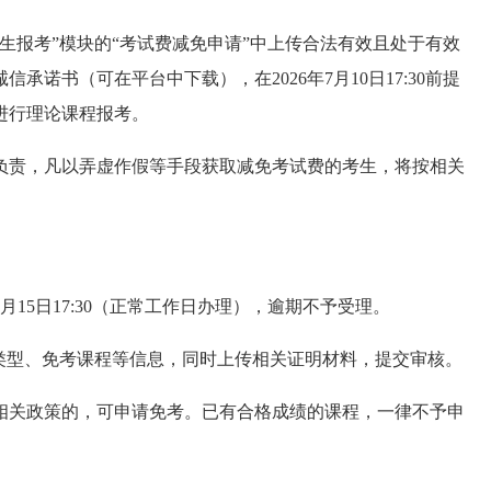
生报考”模块的“考试费减免申请”中上传合法有效且处于有效
诚信承诺书
（可在平台中下载），在
2026年7月
10
日17:30
前提
进行理论课程报考。
负责，凡以弄虚作假等手段获取减免考试费的考生，将按相关
月15日
17:30
（正常工作日办理），逾期
不予受理
。
类型、免考课程等信息，同时上传相关证明材料，提交审核。
相关政策的，可申请免考。已有合格成绩的课程，一律不
予
申