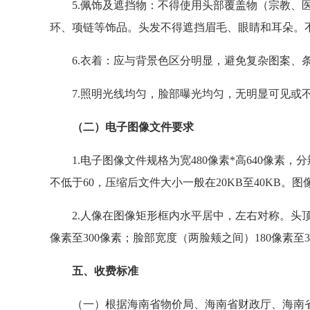
5.佩饰及遮挡物：不得使用头部覆盖物（宗教、
环、项链等饰品。头发不得遮挡眉毛、眼睛和耳朵。
6.衣着：应与背景色区分明显，避免复杂图案、
7.照明光线均匀，脸部曝光均匀，无明显可见或
（二）电子图像文件要求
1.电子图像文件规格为宽480像素*高640像素，分
不低于60，压缩后文件大小一般在20KB至40KB。
2.人像在图像矩形框内水平居中，左右对称。头顶
像素至300像素；脸部宽度（两脸颊之间）180像素至3
五、收费标准
（一）根据海南省物价局、海南省财政厅、海南