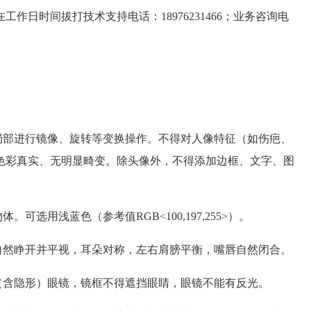
作日时间拔打技术支持电话：18976231466；业务咨询电
局部进行镜像、旋转等变换操作。不得对人像特征（如伤疤、
色彩真实、无明显畸变。除头像外，不得添加边框、文字、图
可选用浅蓝色（参考值RGB<100,197,255>）。
自然睁开并平视，耳朵对称，左右肩膀平衡，嘴唇自然闭合。
（含隐形）眼镜，镜框不得遮挡眼睛，眼镜不能有反光。