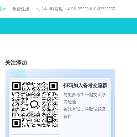
登录
免费注册
24小时客服：4008135555/010-82335555
关注添加
扫码加入备考交流群
与更多考生一起交流学
习经验
备战考试，获取试题及
资料