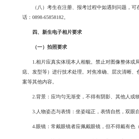
（
八
）考生在注册、报考过程中如遇到问题，可在工
话：0898-65858182。
四、新生电子相片要求
（一）拍照要求
1.相片应真实体现本人相貌。禁止对图像整体或
痣、发型等）进行技术处理。对焦准确、层次清晰、
案等其他内容。
2.背景：应均匀无渐变，不得有阴影、其他人或物体。
3.人物姿态与表情：坐姿端正，表情自然，双眼
4.眼镜：常戴眼镜者应佩戴眼镜，但不得戴有色