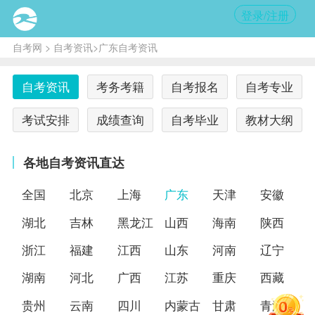
登录/注册
自考网
>
自考资讯
>广东自考资讯
自考资讯
考务考籍
自考报名
自考专业
考试安排
成绩查询
自考毕业
教材大纲
各地自考资讯直达
全国
北京
上海
广东
天津
安徽
湖北
吉林
黑龙江
山西
海南
陕西
浙江
福建
江西
山东
河南
辽宁
湖南
河北
广西
江苏
重庆
西藏
贵州
云南
四川
内蒙古
甘肃
青海