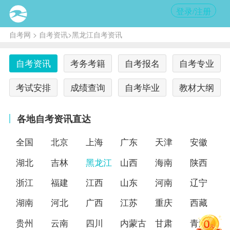
登录/注册
自考网
>
自考资讯
>黑龙江自考资讯
自考资讯
考务考籍
自考报名
自考专业
考试安排
成绩查询
自考毕业
教材大纲
各地自考资讯直达
全国
北京
上海
广东
天津
安徽
湖北
吉林
黑龙江
山西
海南
陕西
浙江
福建
江西
山东
河南
辽宁
湖南
河北
广西
江苏
重庆
西藏
贵州
云南
四川
内蒙古
甘肃
青海