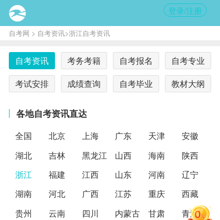
登录/注册
自考网
>
自考资讯
>浙江自考资讯
自考资讯
考务考籍
自考报名
自考专业
考试安排
成绩查询
自考毕业
教材大纲
各地自考资讯直达
全国
北京
上海
广东
天津
安徽
湖北
吉林
黑龙江
山西
海南
陕西
浙江
福建
江西
山东
河南
辽宁
湖南
河北
广西
江苏
重庆
西藏
贵州
云南
四川
内蒙古
甘肃
青海