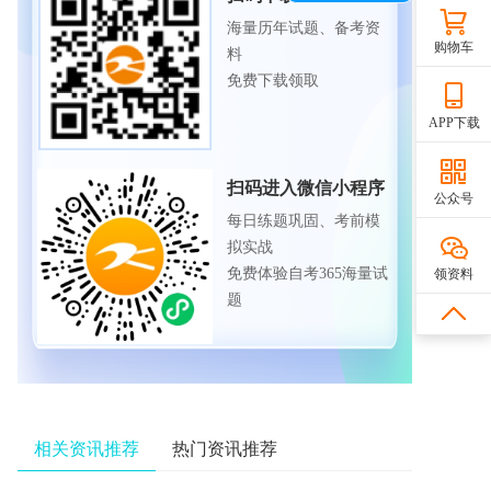
海量历年试题、备考资
购物车
料
免费下载领取
APP下载
扫码进入微信小程序
公众号
每日练题巩固、考前模
拟实战
免费体验自考365海量试
领资料
题
相关资讯推荐
热门资讯推荐