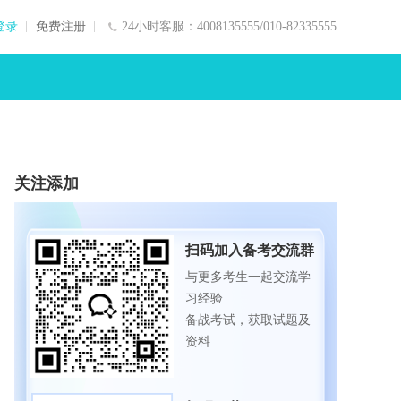
登录
免费注册
24小时客服：4008135555/010-82335555
关注添加
扫码加入备考交流群
与更多考生一起交流学
习经验
备战考试，获取试题及
资料