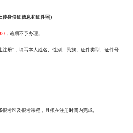
上传
身份
证
信息
和
证件
照）
00
，逾期不予办理。
新生注册”，填写本人姓名、性别、民族、证件类型、证件号
择报考区及报考课程，且须在注册时间内完成。