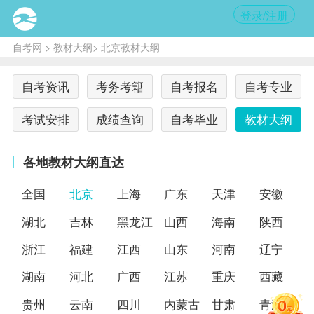
登录/注册
自考网
>
教材大纲
> 北京教材大纲
自考资讯
考务考籍
自考报名
自考专业
考试安排
成绩查询
自考毕业
教材大纲
各地教材大纲直达
全国
北京
上海
广东
天津
安徽
湖北
吉林
黑龙江
山西
海南
陕西
浙江
福建
江西
山东
河南
辽宁
湖南
河北
广西
江苏
重庆
西藏
贵州
云南
四川
内蒙古
甘肃
青海