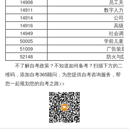
14908
员工关系
14911
数字人力资
14914
公司概
14916
高级会
14949
社会调查
50005
学前儿童艺
51009
广告策划
52148
防火与防
不了解自考政策？不知道如何备考？扫描下方的二
维码，添加自考365顾问，为您提供自考咨询服务，帮
您一起规划您的自考之路>>