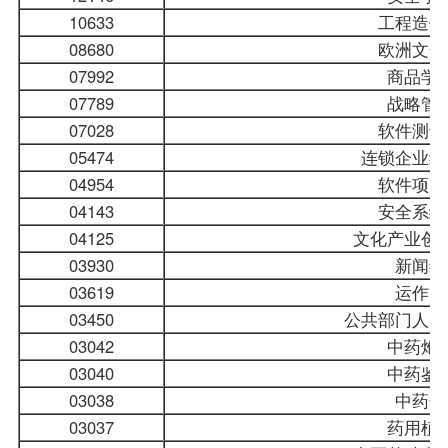
10633
工程造价
08680
欧洲文化
07992
商品学
07789
战略管
07028
软件测试
05474
连锁企业经
04954
软件项目
04143
安全系统
04125
文化产业创
03930
新闻编
03619
运作管
03450
公共部门人力
03042
中药炮
03040
中药鉴
03038
中药化
03037
药用植