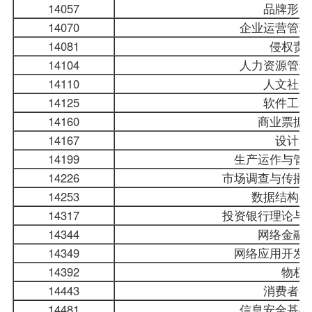
14057
品牌形象
14070
企业运营管理
14081
侵权责
14104
人力资源管理
14110
人文社会
14125
软件工程
14160
商业票据
14167
设计表
14199
生产运作与管
14226
市场调查与传播
14253
数据结构与
14317
投资银行理论与
14344
网络金融
14349
网络应用开发
14392
物权
14443
消费者行
14481
信息安全基础