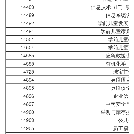
14483
信息技术（IT）项
14489
信息系统设
14492
学前儿童发展的
14494
学前儿童家庭
14501
学前儿童特
14504
学前儿童语
14585
应急救援理
14595
有机化学（
14725
珠宝首饰
14894
英语语言
14895
英语议论
14896
企业信息
14897
中药安全与
14900
采购与库存控
14903
公共采
14905
员工福利