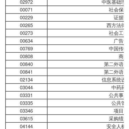
02972
中医基础理
00071
社会保障
00229
证据法
00265
西方法律
00273
社会工作
00634
广告策
00769
中国传统
00808
商法
00840
第二外语（
00841
第二外语（
02134
信息系统设
03044
中药药
03331
公共事业
03335
公共管
03346
项目管
03615
采购绩效
04144
安全人机