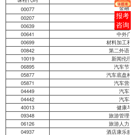
金融市
00077
在线
00207
高级财务
客服
00639
广播电视
00641
中外广
00699
材料加工和
00842
第二外语（
10019
新闻伦理
06895
汽车节能
05877
汽车底盘构
05871
汽车营销
04449
汽车文
04442
汽车概
40013
健康与
09348
旅游管理信
06126
旅游人力资
04937
酒店康乐服