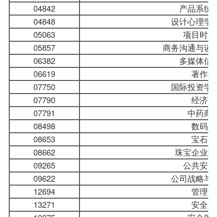
04842
产品系统
04848
设计心理学
05063
项目时间
05857
商务沟通与谈
06382
多媒体信
06619
著作权
07750
国际投资学
07790
经济法
07791
中药商
08498
数码摄
08653
宝石鉴
08662
珠宝企业经
09265
公共安全
09622
公司战略与
12694
管理沟
13271
安全法