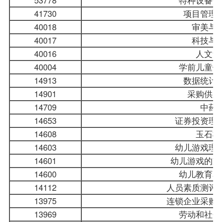
41730
项目管理
40018
审美与
40017
科技与
40016
人文素
40004
学前儿童健
14913
数据统计
14901
采购供应
14709
中药
14653
证券投资理
14608
玉石概
14603
幼儿游戏理
14601
幼儿游戏的支
14600
幼儿教育名
14112
人员素质测评
13975
连锁企业采购
13969
劳动和社会