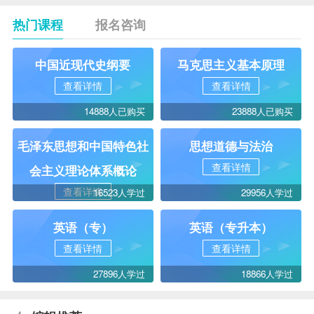
热门课程
报名咨询
中国近现代史纲要
马克思主义基本原理
查看详情
查看详情
14888人已购买
23888人已购买
毛泽东思想和中国特色社
思想道德与法治
查看详情
会主义理论体系概论
查看详情
16523人学过
29956人学过
英语（专）
英语（专升本）
查看详情
查看详情
27896人学过
18866人学过