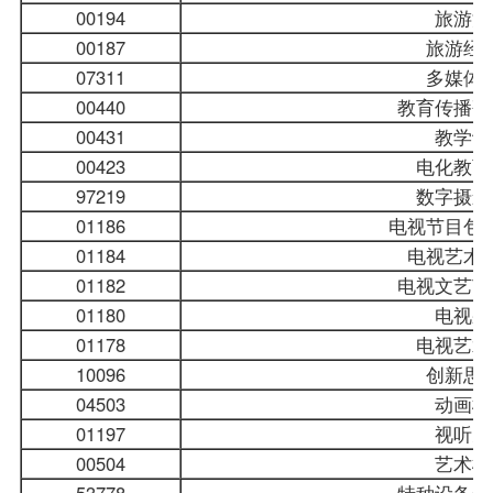
00194
旅游法
00187
旅游经
07311
多媒体
00440
教育传播研
00431
教学设
00423
电化教育
97219
数字摄影
01186
电视节目包
01184
电视艺术
01182
电视文艺节
01180
电视采
01178
电视艺术
10096
创新思
04503
动画概
01197
视听元
00504
艺术概
53778
特种设备安