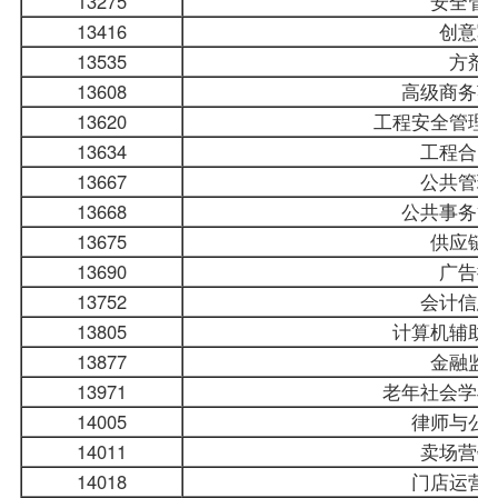
13275
安全管
13416
创意写
13535
方剂
13608
高级商务英
13620
工程安全管理
13634
工程合同
13667
公共管理
13668
公共事务管
13675
供应链
13690
广告摄
13752
会计信息
13805
计算机辅助
13877
金融监
13971
老年社会学与
14005
律师与公
14011
卖场营销
14018
门店运营