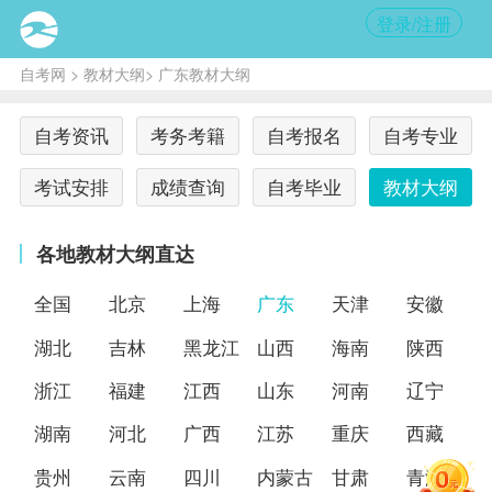
登录/注册
自考网
>
教材大纲
> 广东教材大纲
自考资讯
考务考籍
自考报名
自考专业
考试安排
成绩查询
自考毕业
教材大纲
各地教材大纲直达
全国
北京
上海
广东
天津
安徽
湖北
吉林
黑龙江
山西
海南
陕西
浙江
福建
江西
山东
河南
辽宁
湖南
河北
广西
江苏
重庆
西藏
贵州
云南
四川
内蒙古
甘肃
青海