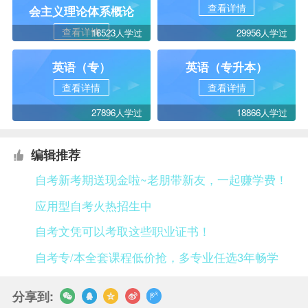
查看详情
会主义理论体系概论
查看详情
16523人学过
29956人学过
英语（专）
英语（专升本）
查看详情
查看详情
27896人学过
18866人学过
编辑推荐
自考新考期送现金啦~老朋带新友，一起赚学费！
应用型自考火热招生中
自考文凭可以考取这些职业证书！
自考专/本全套课程低价抢，多专业任选3年畅学
分享到: