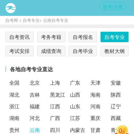
登录/注册
自考网
>
自考专业
> 云南自考专业
自考资讯
考务考籍
自考报名
自考专业
考试安排
成绩查询
自考毕业
教材大纲
各地自考专业直达
全国
北京
上海
广东
天津
安徽
湖北
吉林
黑龙江
山西
海南
陕西
浙江
福建
江西
山东
河南
辽宁
湖南
河北
广西
江苏
重庆
西藏
贵州
云南
四川
内蒙古
甘肃
青海