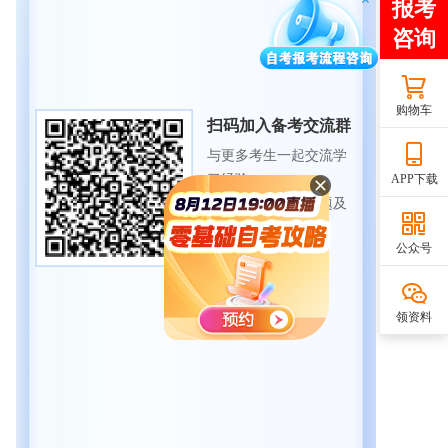
购物车
扫码加入备考交流群
与更多考生一起交流学
习经验
APP下载
备战考试，获取试题及
资料
公众号
领资料