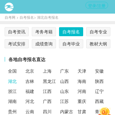
登录/注册
自考网
>
自考报名
> 湖北自考报名
自考资讯
考务考籍
自考报名
自考专业
考试安排
成绩查询
自考毕业
教材大纲
各地自考报名直达
全国
北京
上海
广东
天津
安徽
湖北
吉林
黑龙江
山西
海南
陕西
浙江
福建
江西
山东
河南
辽宁
湖南
河北
广西
江苏
重庆
西藏
贵州
云南
四川
内蒙古
甘肃
青海