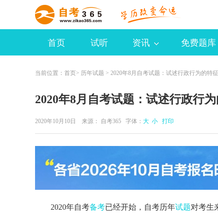
首页
试听
资讯
免费题库
当前位置：
首页
>
历年试题
> 2020年8月自考试题：试述行政行为的特
2020年8月自考试题：试述行政行
2020年10月10日 来源：
自考365
字体：
大
小
打印
2020年自考
备考
已经开始，自考历年
试题
对考生