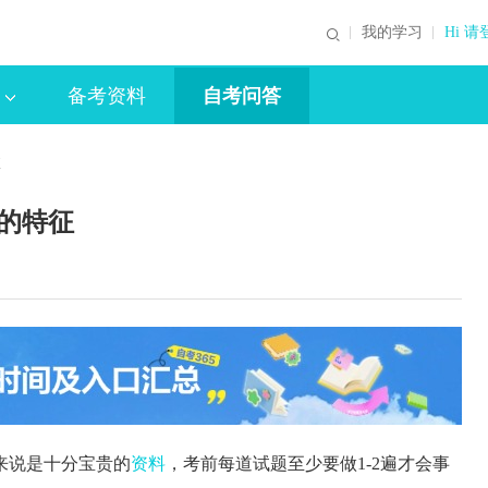
我的学习
Hi 请
备考资料
自考问答
征
为的特征
来说是十分宝贵的
资料
，考前每道试题至少要做1-2遍才会事