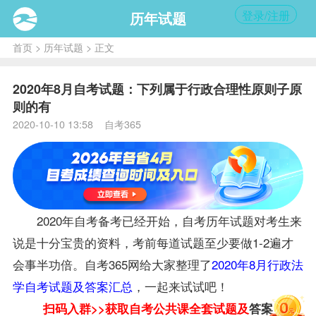
登录/注册
历年试题
首页
>
历年试题
> 正文
2020年8月自考试题：下列属于行政合理性原则子原
则的有
2020-10-10 13:58 自考365
2020年自考
备考
已经开始，自考历年
试题
对考生来
说是十分宝贵的资料，考前每道试题至少要做1-2遍才
会事半功倍。自考365网给大家整理了
2020年8月行政法
学自考试题及答案汇总
，一起来试试吧！
扫码入群>>获取自考
公共课
全套试题及
答案