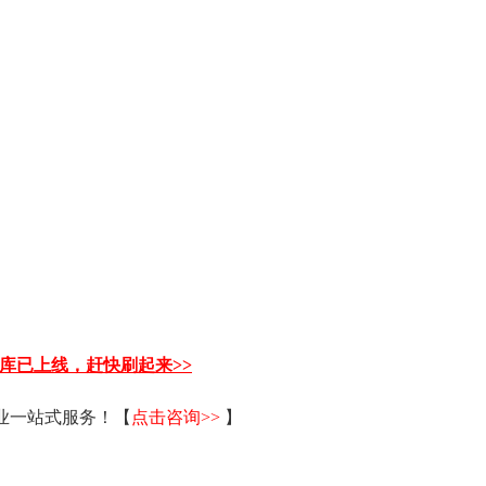
题库已上线，赶快刷起来>>
毕业一站式服务！【
点击咨询>>
】