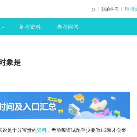
我的学习
Hi 请
备考资料
自考问答
是
整对象是
来说是十分宝贵的
资料
，考前每道试题至少要做1-2遍才会事