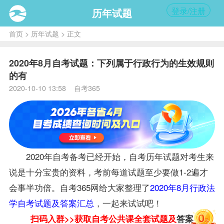
登录/注册
历年试题
首页
>
历年试题
> 正文
2020年8月自考试题：下列属于行政行为的生效规则
的有
2020-10-10 13:58 自考365
2020年自考备考已经开始，自考历年
试题
对考生来
说是十分宝贵的
资料
，考前每道试题至少要做1-2遍才
会事半功倍。自考365网给大家整理了
2020年8月行政法
学自考试题及答案汇总
，一起来试试吧！
扫码入群>>获取自考
公共课
全套试题及
答案