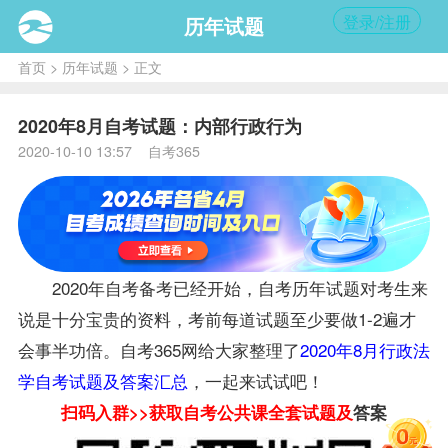
登录/注册
历年试题
首页
>
历年试题
> 正文
2020年8月自考试题：内部行政行为
2020-10-10 13:57 自考365
2020年自考
备考
已经开始，自考历年试题对考生来
说是十分宝贵的
资料
，考前每道试题至少要做1-2遍才
会事半功倍。自考365网给大家整理了
2020年8月行政法
学自考试题及答案汇总
，一起来试试吧！
扫码入群>>获取自考
公共课
全套试题及
答案