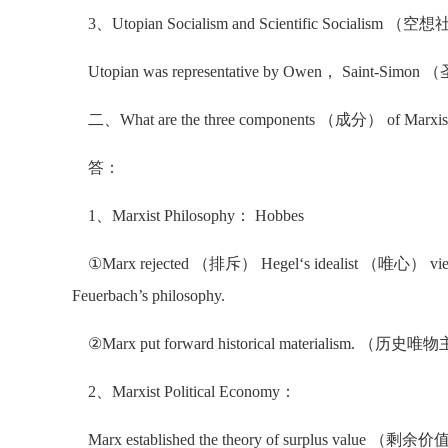
3、Utopian Socialism and Scientific Socia
Utopian was representative by Owen， Saint-S
二、What are the three components （成分） of Marx
答：
1、Marxist Philosophy： Hobbes
①Marx rejected （排斥） Hegel‘s idealist （唯心） views
Feuerbach’s philosophy.
②Marx put forward historical materialism. （历史
2、Marxist Political Economy：
Marx established the theory of surplus value （剩余价