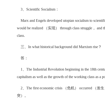
3、Scientific Socialism：
Marx and Engels developed utopian socialism to scie
would be realized （实现） through class struggle， and th
class.
三、In what historical background did Marxism rise？
答：
1、The Industrial Revolution beginning in the 18th century
capitalism as well as the growth of the working class as
2、The first economic crisis （危机） occurred （发生） 
突）。