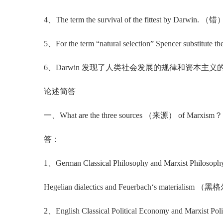
4、The term the survival of the fittest by Darwin. （错
5、For the term “natural selection” Spencer substitute the “
6、Darwin 发现了人类社会发展的规律和资本主义
论述简答
一、What are the three sources （来源） of Marxism？
答：
1、German Classical Philosophy and Marxist Philosop
Hegelian dialectics and Feuerbach‘s mater
2、English Classical Political Economy and Marxist Pol