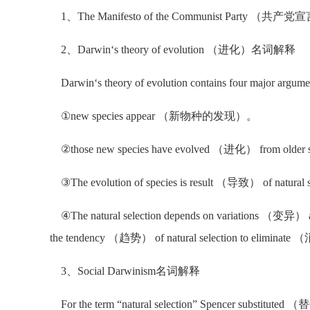
1、The Manifesto of the Communist Party （
2、Darwin‘s theory of evolution （进化）名词解释
Darwin‘s theory of evolution contains four major argum
①new species appear （新物种的发现）。
②those new species have evolved （进化） from older s
③The evolution of species is result （导致） of natural se
④The natural selection depends on variations （变异） 
the tendency （趋势） of natural selection to elimin
3、Social Darwinism名词解释
For the term “natural selection” Spencer substituted