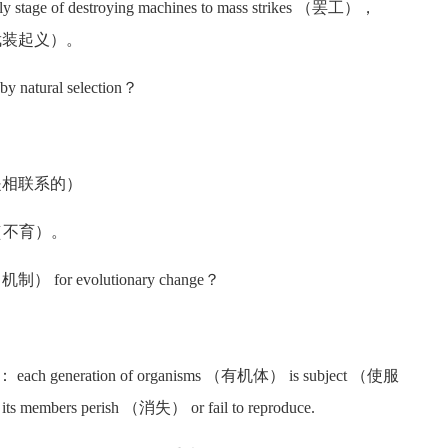
y stage of destroying machines to mass strikes （罢工），
ing （武装起义）。
 natural selection？
择与适应是相联系的）
ity （不育）。
（机制） for evolutionary change？
ess： each generation of organisms （有机体） is subject （使服
f its members perish （消失） or fail to reproduce.