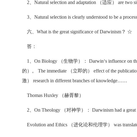
2、Natural selection and adaptation （适应） are two 
3、Natural selection is clearly understood to be a process 
六、What is the great significance of Darwinism？ ☆
答：
1、On Biology （生物学）： Darwin‘s influence on the 
的）。 The immediate （立即的） effect of the publication
激） research in different branches of knowledge……
Thomas Huxley （赫胥黎）
2、On Theology （对神学）： Darwinism had a great im
Evolution and Ethics （进化论和伦理学） was translated in