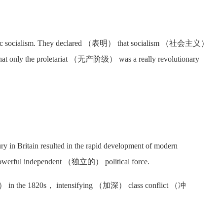
ntific socialism. They declared （表明） that socialism （社会主义）
at only the proletariat （无产阶级） was a really revolutionary
 in Britain resulted in the rapid development of modern
 a powerful independent （独立的） political force.
in the 1820s， intensifying （加深） class conflict （冲