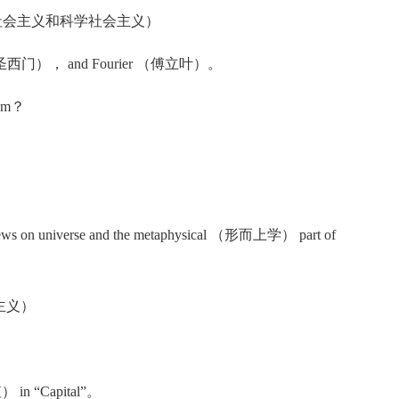
lism （空想社会主义和科学社会主义）
imon （圣西门）， and Fourier （傅立叶）。
ism？
 on universe and the metaphysical （形而上学） part of
唯物主义）
值） in “Capital”。