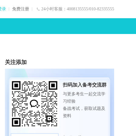
登录
免费注册
24小时客服：4008135555/010-82335555
关注添加
扫码加入备考交流群
与更多考生一起交流学
习经验
备战考试，获取试题及
资料