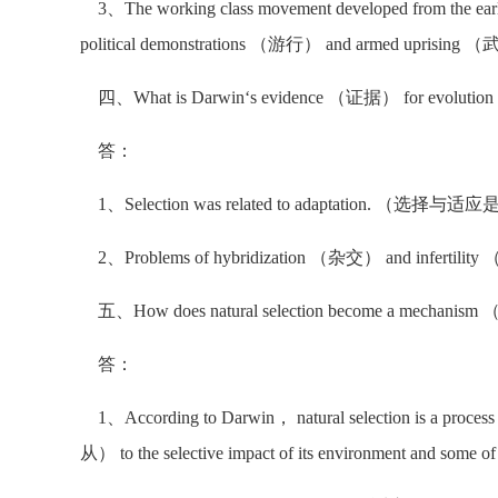
3、The working class movement developed from the earl
political demonstrations （游行） and armed upris
四、What is Darwin‘s evidence （证据） for evolution by
答：
1、Selection was related to adaptation. （选
2、Problems of hybridization （杂交） and infertil
五、How does natural selection become a mechanism 
答：
1、According to Darwin， natural selection is a proc
从） to the selective impact of its environment and some o