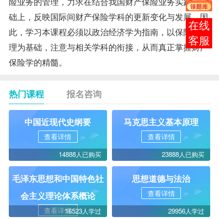
险业务的管理，力求在结合我国财产保险业务实践的基
础上，反映国际间财产保险学科的更新变化与发展。因
在线
此，学习本课程必须以政治经济学为指南，以
保险学原
客服
理
为基础，注意与相关学科的衔接，从而真正掌握财产
保险学的精髓。
热门课程
报名咨询
中国近现代史纲要
马克思主义基本原理
查看详情
查看详情
14888人已购买
23888人已购买
毛泽东思想和中国特色社
思想道德与法治
查看详情
会主义理论体系概论
查看详情
16523人学过
29956人学过