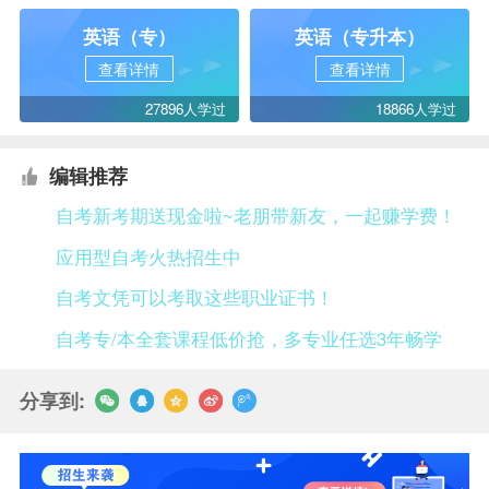
英语（专）
英语（专升本）
查看详情
查看详情
27896人学过
18866人学过
编辑推荐
自考新考期送现金啦~老朋带新友，一起赚学费！
应用型自考火热招生中
自考文凭可以考取这些职业证书！
自考专/本全套课程低价抢，多专业任选3年畅学
分享到: