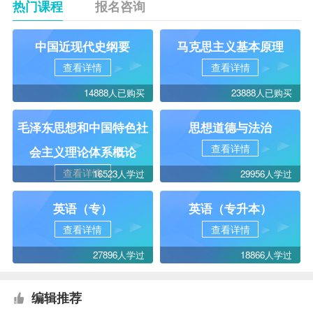
热门课程
报名咨询
中国近现代史纲要
马克思主义基本原理
查看详情
查看详情
14888人已购买
23888人已购买
毛泽东思想和中国特色社
思想道德与法治
查看详情
会主义理论体系概论
查看详情
16523人学过
29956人学过
英语（专）
英语（专升本）
查看详情
查看详情
27896人学过
18866人学过
编辑推荐