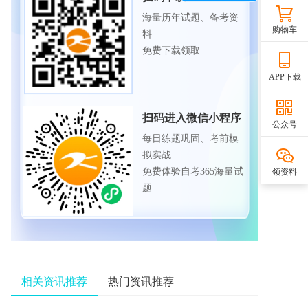
海量历年试题、备考资
购物车
料
免费下载领取
APP下载
扫码进入微信小程序
公众号
每日练题巩固、考前模
拟实战
免费体验自考365海量试
领资料
题
相关资讯推荐
热门资讯推荐