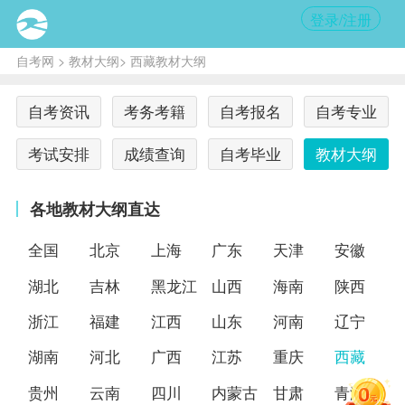
登录/注册
自考网
>
教材大纲
> 西藏教材大纲
自考资讯
考务考籍
自考报名
自考专业
考试安排
成绩查询
自考毕业
教材大纲
各地教材大纲直达
全国
北京
上海
广东
天津
安徽
湖北
吉林
黑龙江
山西
海南
陕西
浙江
福建
江西
山东
河南
辽宁
湖南
河北
广西
江苏
重庆
西藏
贵州
云南
四川
内蒙古
甘肃
青海