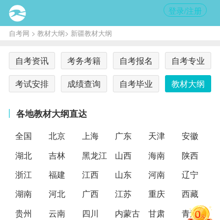
登录/注册
自考网
>
教材大纲
> 新疆教材大纲
自考资讯
考务考籍
自考报名
自考专业
考试安排
成绩查询
自考毕业
教材大纲
各地教材大纲直达
全国
北京
上海
广东
天津
安徽
湖北
吉林
黑龙江
山西
海南
陕西
浙江
福建
江西
山东
河南
辽宁
湖南
河北
广西
江苏
重庆
西藏
贵州
云南
四川
内蒙古
甘肃
青海