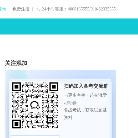
登录
免费注册
24小时客服：4008135555/010-82335555
关注添加
扫码加入备考交流群
与更多考生一起交流学
习经验
备战考试，获取试题及
资料