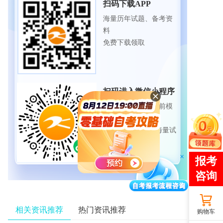
扫码下载APP
海量历年试题、备考资
料
免费下载领取
扫码进入微信小程序
每日练题巩固、考前模
拟实战
免费体验自考365海量试
题
相关资讯推荐
热门资讯推荐
购物车