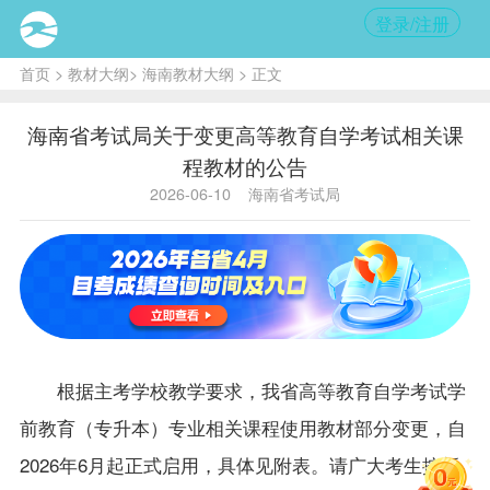
登录/注册
首页
>
教材大纲
>
海南教材大纲
> 正文
海南省考试局关于变更高等教育自学考试相关课
程教材的公告
2026-06-10
海南省考试局
根据主考学校教学要求，
我省高等教育自学考试
学
前教育
（专升本）
专业相关课程使用
教材
部分
变更
，
自
2026年6月
起正式启用
，
具体见附表
。请
广大
考生按新