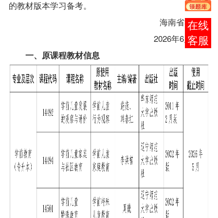
的
教材
版本
学习备考
。
海南省考试局
在线
2026年
6
月10日
客服
一、原课程
教材
信息