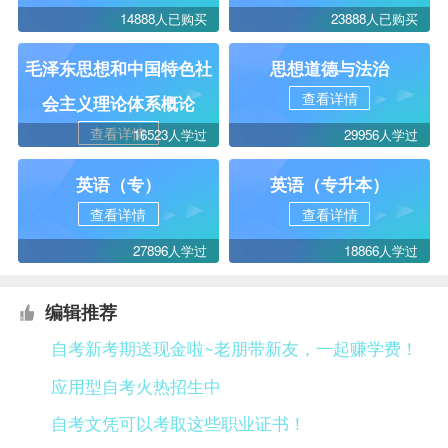
14888人已购买
23888人已购买
毛泽东思想和中国特色社
思想道德与法治
查看详情
会主义理论体系概论
查看详情
16523人学过
29956人学过
英语（专）
英语（专升本）
查看详情
查看详情
27896人学过
18866人学过
编辑推荐
自考新考期送现金啦~老朋带新友，一起赚学费！
应用型自考火热招生中
自考文凭可以考取这些职业证书！