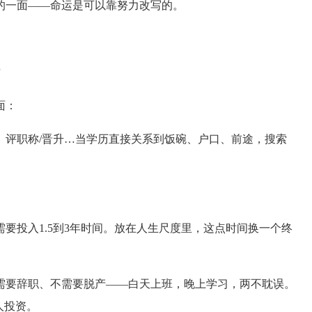
的一面——命运是可以靠努力改写的。
”
面：
、评职称/晋升…当学历直接关系到饭碗、户口、前途，搜索
要投入1.5到3年时间。放在人生尺度里，这点时间换一个终
需要辞职、不需要脱产——白天上班，晚上学习，两不耽误。
人投资。