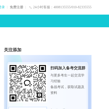
登录
免费注册
24小时客服：4008135555/010-82335555
关注添加
扫码加入备考交流群
与更多考生一起交流学
习经验
备战考试，获取试题及
资料