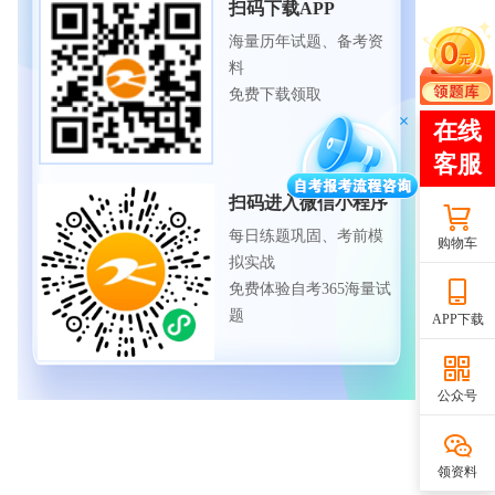
扫码下载APP
海量历年试题、备考资
料
免费下载领取
扫码进入微信小程序
每日练题巩固、考前模
购物车
拟实战
免费体验自考365海量试
题
APP下载
公众号
领资料