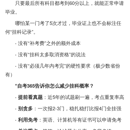
只要最后所有科目都考到60分以上，就能正常申请
毕业。
哪怕某一门考了5次才过，毕业证上也不会标注任
何“挂科记录”。
没有“补考费”之外的额外成本
·
没有“挂科太多取消资格”的说法
·
没有“必须几年内考完”的硬性要求（极少数省份
·
有）
*自考365告诉你怎么减少挂科概率？
：近5年的
试题
刷一遍，考点重复率高
· 提前看
真题
：一次报2-3门，稳扎稳打比报4门全挂强
· 别贪多
：英语、计算机等有证书可以申请免考
· 利用免考