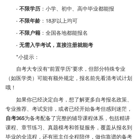
：小学、初中、高中毕业都能报
·
不限学历
：18岁以上均可
·
不限年龄
：全国各地都能报名
·
不限户籍
·
无需入学考试，直接注册就能考
*小提示：
自考大专没有“前置学历”要求，但部分特殊
专业
（如医学类）可能有额外规定，报名前先看清考试计划
哦！
如果你已经决定自考，
想了解更多自考报名政策、
专业
推荐、考试安排，
或者已经开始
备考
但感到迷茫，
为
备考
配备了完整的辅导课程体系，包括精讲
自考365
课程、章节练习、
真题
模考和答疑服务，覆盖从报名到
毕业的全流程，还有班主任全程陪伴，做你靠谱的
备考