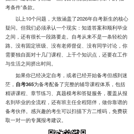
考条件”条款。
以上10个问题，大致涵盖了2026年自考新生的核心
疑问。但我们必须承认一个现实：知道
答案
和顺利毕业
之间，还有很长一段路要走。
自考从来不是一条轻松的
路。没有固定班级、没有老师督促、没有同学讨论，你
需要独自面对十几门课程、上千个知识点，还要在工作
与生活之间挤出时间。
如果你已经决定
自考，或者已经开始
备考
但感到迷
茫
，
为
备考
配备了完整的辅导课程体系，包括
自考365
精讲课程、章节练习、
真题
模考和答疑服务，覆盖从报
名到毕业的全流程，还有班主任全程陪伴，做你靠谱的
备考
伙伴。感兴趣的考生可以扫描下方二维码，免费获
取一对一的专属报考建议。