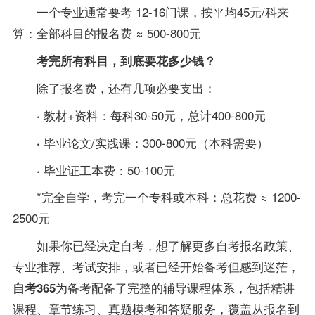
一个
专业
通常要考 12-16门课，按平均45元/科来
算：
全部科目的报名费 ≈ 500-800元
考完所有科目，到底要花多少钱？
除了报名费，还有几项必要支出：
教材+
资料
：每科30-50元，总计400-800元
·
毕业论文/实践课：300-800元（本科需要）
·
毕业证工本费：50-100元
·
*完全自学，考完一个专科或本科：
总花费 ≈ 1200-
2500元
如果你已经决定自考，
想了解更多自考报名政策、
专业
推荐、考试安排，
或者已经开始
备考
但感到迷茫，
为
备考
配备了完整的辅导课程体系，包括精讲
自考365
课程、章节练习、
真题
模考和答疑服务，覆盖从报名到