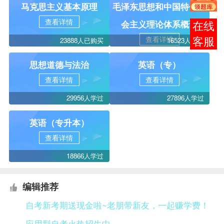
马克思主义基本原理
毛泽东思想和中国特色社
查看详情
会主义理论体系概论
在线
查看详情
23888人已购买
16523人学过
客服
思想道德与法治
英语（专）
查看详情
查看详情
29956人学过
27896人学过
英语（专升本）
查看详情
18866人学过
编辑推荐
自考新考期送现金啦~老朋带新友，一起赚学费！
应用型自考火热招生中