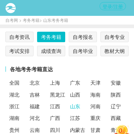
登录/注册
自考网
>
考务考籍
> 山东考务考籍
自考资讯
考务考籍
自考报名
自考专业
考试安排
成绩查询
自考毕业
教材大纲
各地考务考籍直达
全国
北京
上海
广东
天津
安徽
湖北
吉林
黑龙江
山西
海南
陕西
浙江
福建
江西
山东
河南
辽宁
湖南
河北
广西
江苏
重庆
西藏
贵州
云南
四川
内蒙古
甘肃
青海