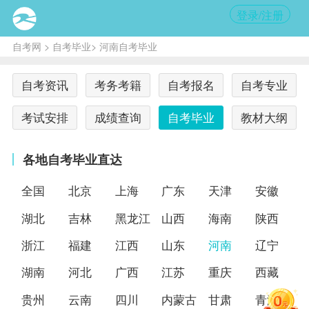
登录/注册
自考网
>
自考毕业
> 河南自考毕业
自考资讯
考务考籍
自考报名
自考专业
考试安排
成绩查询
自考毕业
教材大纲
各地自考毕业直达
全国
北京
上海
广东
天津
安徽
湖北
吉林
黑龙江
山西
海南
陕西
浙江
福建
江西
山东
河南
辽宁
湖南
河北
广西
江苏
重庆
西藏
贵州
云南
四川
内蒙古
甘肃
青海